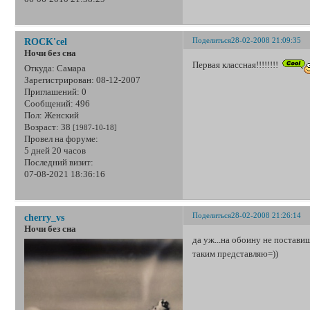
Поделиться
28-02-2008 21:09:35
ROCK'cel
Ночи без сна
Первая классная!!!!!!!!
Откуда:
Самара
Зарегистрирован
: 08-12-2007
Приглашений:
0
Сообщений:
496
Пол:
Женский
Возраст:
38
[1987-10-18]
Провел на форуме:
5 дней 20 часов
Последний визит:
07-08-2021 18:36:16
Поделиться
28-02-2008 21:26:14
cherry_vs
Ночи без сна
да уж...на обоину не поставиш
таким представляю=))