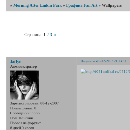
»
Morning After Linkin Park
»
Графика Fan Art
»
Wallpapers
Страница:
1
2
3
»
Wal
Поделиться
09-12-2007 21:13:31
Jaclyn
Администратор
Зарегистрирован
: 08-12-2007
Приглашений:
0
Сообщений:
5565
Пол:
Женский
Провел на форуме:
8 дней 0 часов