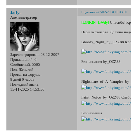
Поделиться
27-02-2008 00:33:00
Jaclyn
Администратор
[L!NK!N_L@dy]
Спасибо! Кра
Нарыла фанарта. Должно подо
Bloody_Night_by_OZZ88 Кро
Зарегистрирован
: 08-12-2007
Приглашений:
0
Без названия by_OZZ88
Сообщений:
5565
Пол:
Женский
Провел на форуме:
8 дней 0 часов
Nightmare_of_A_Vampire_by
Последний визит:
15-11-2025 14:53:56
Faint_Noice_by_OZZ88 Слаб
Без названия