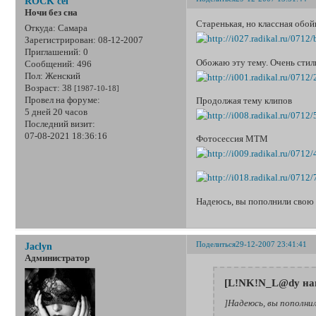
ROCK'cel
Ночи без сна
Старенькая, но классная обой
Откуда:
Самара
Зарегистрирован
: 08-12-2007
Приглашений:
0
Обожаю эту тему. Очень стиль
Сообщений:
496
Пол:
Женский
Возраст:
38
[1987-10-18]
Провел на форуме:
Продолжая тему клипов
5 дней 20 часов
Последний визит:
07-08-2021 18:36:16
Фотосессия MTM
Надеюсь, вы пополнили свою
Поделиться
29-12-2007 23:41:41
Jaclyn
Администратор
[L!NK!N_L@dy нап
]Надеюсь, вы пополни