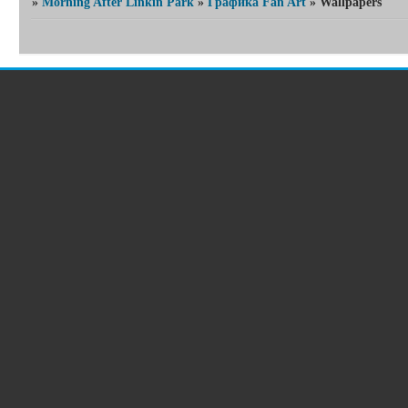
»
Morning After Linkin Park
»
Графика Fan Art
»
Wallpapers