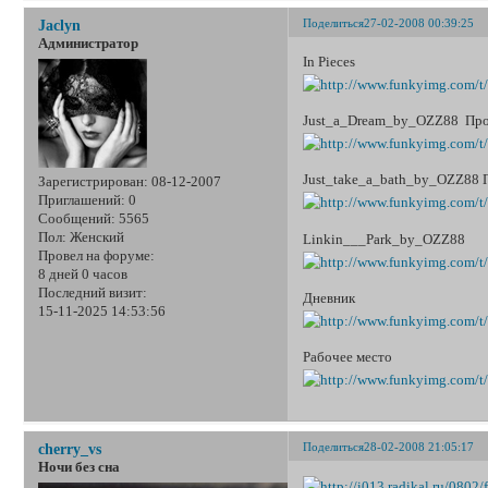
Поделиться
27-02-2008 00:39:25
Jaclyn
Администратор
In Pieces
Just_a_Dream_by_OZZ88 Про
Just_take_a_bath_by_OZZ88 
Зарегистрирован
: 08-12-2007
Приглашений:
0
Сообщений:
5565
Пол:
Женский
Linkin___Park_by_OZZ88
Провел на форуме:
8 дней 0 часов
Последний визит:
Дневник
15-11-2025 14:53:56
Рабочее место
Поделиться
28-02-2008 21:05:17
cherry_vs
Ночи без сна