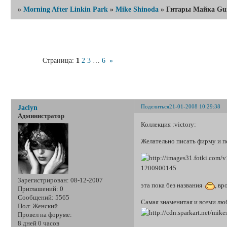
»
Morning After Linkin Park
»
Mike Shinoda
»
Гитары Майка Gui
Страница:
1
2
3
…
6
»
Гитары М
Поделиться
21-01-2008 10:29:38
Jaclyn
Администратор
Коллекция :victory:
Желательно писать фирму и п
Зарегистрирован
: 08-12-2007
эта пока без названия
, вр
Приглашений:
0
Сообщений:
5565
Самая знаменитая и всеми лю
Пол:
Женский
Провел на форуме:
8 дней 0 часов