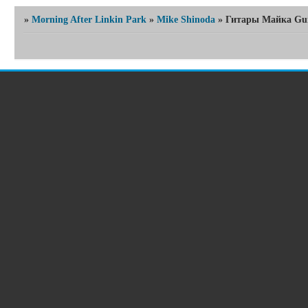
»
Morning After Linkin Park
»
Mike Shinoda
»
Гитары Майка Gui