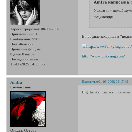
AmIra написал(а):
У меня вот такой тупо
получаеццо
Зарегистрирован
: 08-12-2007
Приглашений:
0
В профиле заходишь в *подпи
Сообщений:
5565
Пол:
Женский
Провел на форуме:
8 дней 0 часов
http://www.funkyimg.com/
Последний визит:
15-11-2025 14:53:56
Поделиться
01-03-2008 22:17:43
AmIra
Соучастник
Big thanks! Как всё просто-то.
Откуда:
Остров