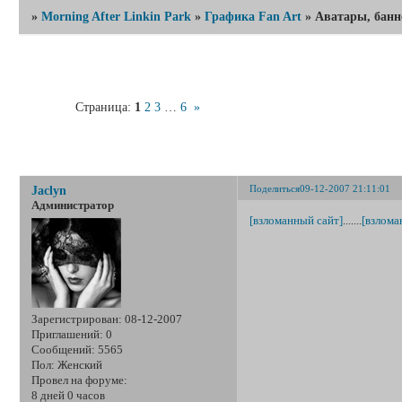
»
Morning After Linkin Park
»
Графика Fan Art
»
Аватары, банн
Страница:
1
2
3
…
6
»
Аватары, б
Поделиться
09-12-2007 21:11:01
Jaclyn
Администратор
[взломанный сайт]
.......
[взлома
Зарегистрирован
: 08-12-2007
Приглашений:
0
Сообщений:
5565
Пол:
Женский
Провел на форуме:
8 дней 0 часов