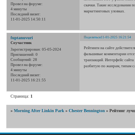
Провел на форуме:
скачки. Такие исследования п
4 минуты
маркетинговых уловках.
Последний визит:
11-01-2025 14:50:11
Поделиться
11-01-2025 16:21:54
fuptanuvuri
Соучастник
Рейтинги на сайте действите
Зарегистрирован
: 05-05-2024
фальшивые комментарии отсе
Приглашений:
0
транзакций. Интерфейс сайта 
Сообщений:
28
Провел на форуме:
разбитую по жанрам, типам с
4 минуты
Последний визит:
11-01-2025 16:21:55
Страница:
1
»
Morning After Linkin Park
»
Chester Bennington
»
Рейтинг луч