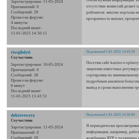
Зарегистрирован
: 11-05-2024
отсутствие комиссий делает 
Приглашений:
0
рейтингов: многие порталы н
Сообщений:
29
Провел на форуме:
прозрачность выплат, процен
4 минуты
Последний визит:
11-01-2025 14:50:11
Поделиться
11-01-2025 13:43:50
riwqilolyti
Соучастник
Посетив сайт kazino-s-oplato
Зарегистрирован
: 10-05-2024
лицензии известных регулиру
Приглашений:
0
сортировки по минимальному д
Сообщений:
38
Провел на форуме:
подробным анализом бонусных
6 минут
вывод и сроки выполнения тр
Последний визит:
11-01-2025 13:43:51
Поделиться
11-01-2025 14:50:09
dektovewyra
Соучастник
Я периодически просматриваю
Зарегистрирован
: 11-05-2024
информации, например, работ
Приглашений:
0
колебаниях RTP у различных 
Сообщений:
29