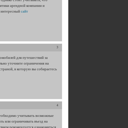
литики арендной компании и
, интересный
сайт
3
омобилей для путешествий за
ельно уточните ограничения на
страной, в которую вы собираетесь
4
необходимо учитывать возможные
ть или ограничивать въезд на
твием рекомендуется ознакомиться