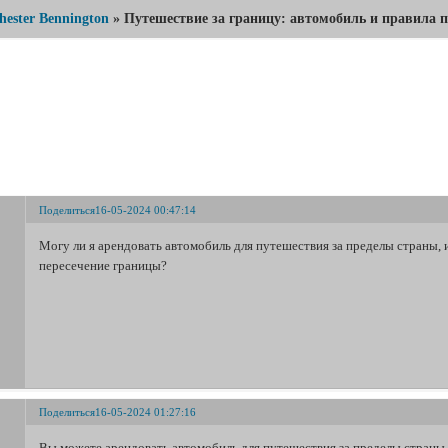
hester Bennington
»
Путешествие за границу: автомобиль и правила п
утешествие за границу: автомобиль и правила пересечен
Поделиться
16-05-2024 00:47:14
Могу ли я арендовать автомобиль для путешествия за пределы страны,
пересечение границы?
Поделиться
16-05-2024 01:27:16
Вы можете арендовать автомобиль для путешествия за пределы страны,