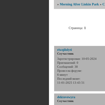
»
Morning After Linkin Park
»
C
Страница:
1
П
riwqilolyti
Соучастник
Зарегистрирован
: 10-05-2024
Приглашений:
0
Сообщений:
38
Провел на форуме:
6 минут
Последний визит:
11-01-2025 13:43:51
dektovewyra
Соучастник