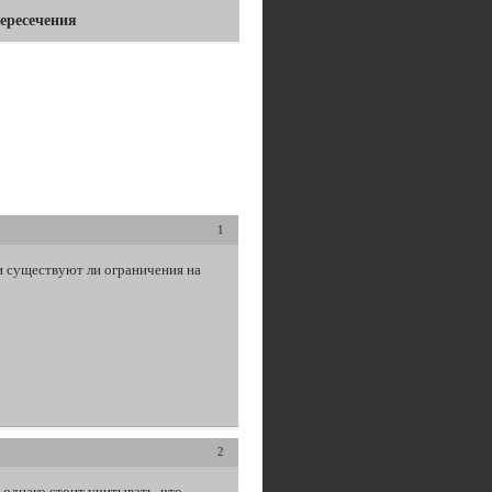
ересечения
ия
1
 и существуют ли ограничения на
2
 однако стоит учитывать, что