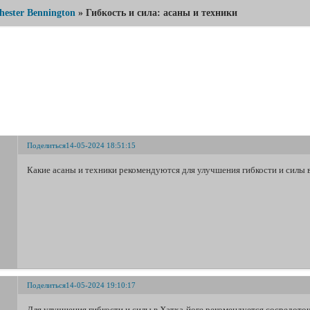
hester Bennington
»
Гибкость и сила: асаны и техники
Гибкость и сила: асаны и техники
Поделиться
14-05-2024 18:51:15
Какие асаны и техники рекомендуются для улучшения гибкости и силы 
Поделиться
14-05-2024 19:10:17
Для улучшения гибкости и силы в Хатха-йоге рекомендуется сосредоточи