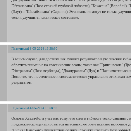
"Уттанасана" (Поза стоячей глубокой гибкости), "Бакасана" (Воробей), "
(Плуг) и "Шалабхасана" (Саранча). Эти асаны помогут не только улучшит
тело и улучшить психическое состояние.
Поделиться
14-05-2024 19:38:30
В вашем случае, для достижения лучших результатов в увеличении гибк
обратить внимание на классические асаны, такие как "Триконасана" (Тре
"Уштрасана" (Поза верблюда), "Дханурасана" (Лук) и "Пасчимоттанасан
Помните, что постепенное и систематическое упражнение этих асан п
результатов.
Поделиться
14-05-2024 19:58:55
Основы Хатха-йоги учат нас тому, что сила и гибкость тесно связаны 
предложил сконцентрироваться на асанах, которые активно включают д
"Сурия Намаскар" (Приветствие солнцу), "Бхуджангасана" (Поза кобры),