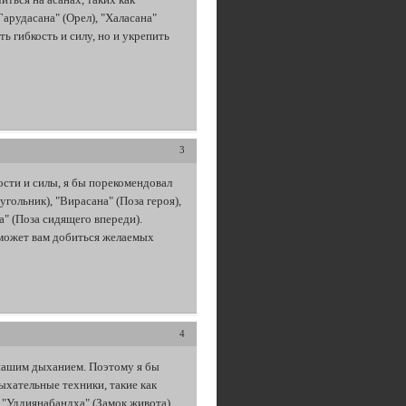
Гарудасана" (Орел), "Халасана"
ь гибкость и силу, но и укрепить
3
ости и силы, я бы порекомендовал
угольник), "Вирасана" (Поза героя),
а" (Поза сидящего впереди).
оможет вам добиться желаемых
4
с нашим дыханием. Поэтому я бы
ыхательные техники, такие как
 "Уддиянабандха" (Замок живота),