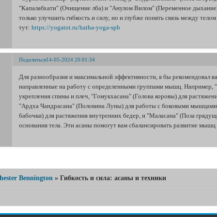
"Капалабхати" (Очищение лба) и "Анулом Вилом" (Переменное дыхание)
только улучшить гибкость и силу, но и глубже понять связь между тел
тут:
https://yogatot.ru/hatha-yoga-spb
Поделиться
14-05-2024 20:01:34
Для разнообразия и максимальной эффективности, я бы рекомендовал ва
направленные на работу с определенными группами мышц. Например, 
укрепления спины и плеч, "Гомукхасана" (Голова коровы) для растяжени
"Ардха Чандрасана" (Половина Луны) для работы с боковыми мышцами т
бабочки) для растяжения внутренних бедер, и "Маласана" (Поза грядущ
основания тела. Эти асаны помогут вам сбалансировать развитие мышц
hester Bennington
»
Гибкость и сила: асаны и техники