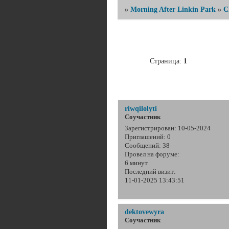
»
Morning After Linkin Park
»
C
Страница:
1
riwqilolyti
Соучастник
Зарегистрирован
: 10-05-2024
Приглашений:
0
Сообщений:
38
Провел на форуме:
6 минут
Последний визит:
11-01-2025 13:43:51
dektovewyra
Соучастник