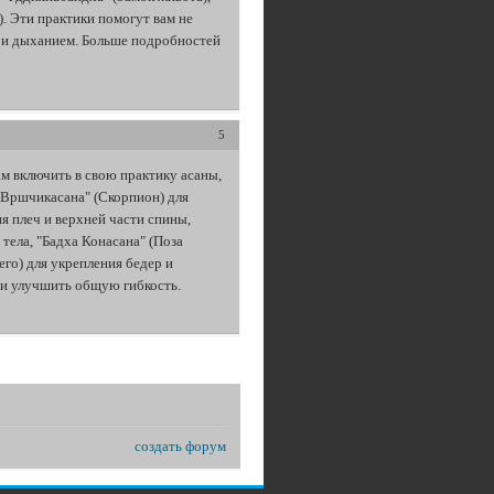
. Эти практики помогут вам не
ом и дыханием. Больше подробностей
5
м включить в свою практику асаны,
"Вршчикасана" (Скорпион) для
я плеч и верхней части спины,
ела, "Бадха Конасана" (Поза
его) для укрепления бедер и
 и улучшить общую гибкость.
создать форум