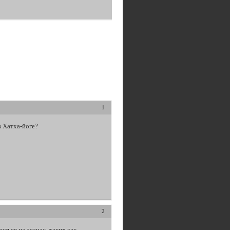
1
в Хатха-йоге?
2
ться на асанах, таких как