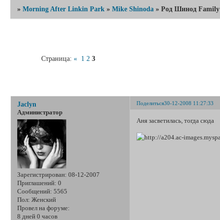
»
Morning After Linkin Park
»
Mike Shinoda
»
Род Шинод Family
Страница:
«
1
2
3
Род Ши
Поделиться
30-12-2008 11:27:33
Jaclyn
Администратор
Аня засветилась, тогда сюда
Зарегистрирован
: 08-12-2007
Приглашений:
0
Сообщений:
5565
Пол:
Женский
Провел на форуме:
8 дней 0 часов